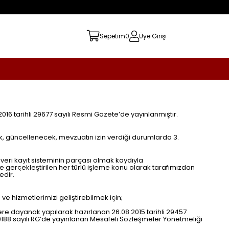
Sepetim
0
Üye Girişi
016 tarihli 29677 sayılı Resmi Gazete’de yayınlanmıştır.
ak, güncellenecek, mevzuatın izin verdiği durumlarda 3.
 veri kayıt sisteminin parçası olmak kaydıyla
e gerçekleştirilen her türlü işleme konu olarak tarafımızdan
edir.
e hizmetlerimizi geliştirebilmek için;
re dayanak yapılarak hazırlanan 26.08.2015 tarihli 29457
 29188 sayılı RG’de yayınlanan Mesafeli Sözleşmeler Yönetmeliği