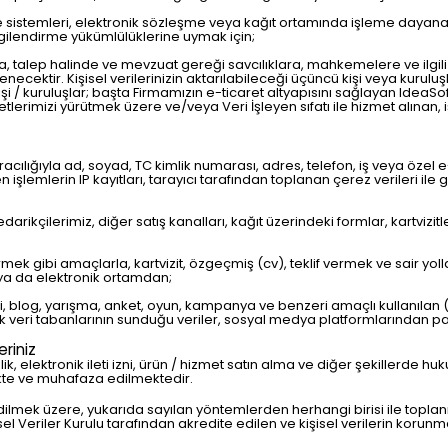
 sistemleri, elektronik sözleşme veya kağıt ortamında işleme dayan
lgilendirme yükümlülüklerine uymak için;
, talep halinde ve mevzuat gereği savcılıklara, mahkemelere ve ilgili 
lenecektir. Kişisel verilerinizin aktarılabileceği üçüncü kişi veya kurul
 kişi / kuruluşlar; başta Firmamızın e-ticaret altyapısını sağlayan IdeaSo
aliyetlerimizi yürütmek üzere ve/veya Veri İşleyen sıfatı ile hizmet alınan, 
ılığıyla ad, soyad, TC kimlik numarası, adres, telefon, iş veya özel e-pos
len işlemlerin IP kayıtları, tarayıcı tarafından toplanan çerez verileri il
rikçilerimiz, diğer satış kanalları, kağıt üzerindeki formlar, kartvizitl
rmek gibi amaçlarla, kartvizit, özgeçmiş (cv), teklif vermek ve sair yollar
 ya da elektronik ortamdan;
tesi, blog, yarışma, anket, oyun, kampanya ve benzeri amaçlı kullanıl
 veri tabanlarının sunduğu veriler, sosyal medya platformlarından pay
riniz
ik, elektronik ileti izni, ürün / hizmet satın alma ve diğer şekillerde hu
kte ve muhafaza edilmektedir.
dilmek üzere, yukarıda sayılan yöntemlerden herhangi birisi ile topla
l Veriler Kurulu tarafından akredite edilen ve kişisel verilerin kor