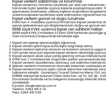
Kişisel verilerin saklanması ve korunması
Kişisel verileriniz, Firmamız nezdinde yer alan veri tabanınd
haricinde hiçbir şekilde üçüncü kişilerle paylaşılmayacaktır. Fi
işlenmesini önlemekle, yetkisiz kişilerin erişimlerini engelleme
yollarla başkaları tarafından elde edilmesinin öğrenilmesi hal
Kişisel verilerin güncel ve doğru tutulması
KVKK’nun 4. maddesi uyarınca Firmamızın kişisel verileriniz
yerine getirebilmesi için Müşterilerimizin doğru ve güncel v
6698 sayılı KVKK uyarınca kişisel veri sahibinin hakları
6698 sayılı KVKK 11.maddesi 07 Ekim 2016 tarihinde yürürlüğe gir
(veri sorumlusu) başvurarak kendisiyle ilgili;
Kişisel veri işlenip işlenmediğini öğrenme,
Kişisel verileri işlenmişse buna ilişkin bilgi talep etme,
Kişisel verilerin işlenme amacını ve bunların amacına uygun k
Yurt içinde veya yurt dışında kişisel verilerin aktarıldığı üçüncü 
Kişisel verilerin eksik veya yanlış işlenmiş olması hâlinde bunl
KVKK’nun 7. maddesinde öngörülen şartlar çerçevesinde kişisel
Kişisel verilerin düzeltilmesi, silinmesi, yok edilmesi halinde bu
İşlenen verilerin münhasıran otomatik sistemler vasıtasıyla an
Kişisel verilerin kanuna aykırı olarak işlenmesi sebebiyle za
haklarına sahiptir. Uzunköprü Ticaret Odası’nın Meriç-134 si
EDİRNE adresinde bulunan Öden Gıda San. ve Tic. Ltd. Şti. , 
Sorumluları Sicilinde ve bu belgenin bulunduğu internet adresin
yöneltebilir:
E.posta:
info@odenay.com.tr
Telefon: 0284 415 11 74
Faks: 0284 415 11 69