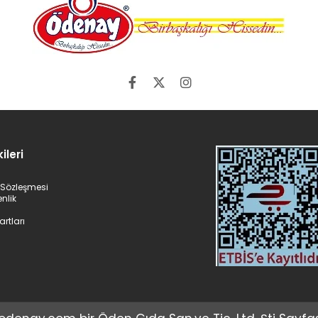
ileri
ş Sözleşmesi
enlik
artları