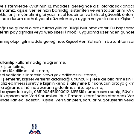
a ve sistemlerde KVKK’nun 12. maddesi gereğince gizli olarak saklanac
rmamız, kişisel verilerinizin barındığı sistemleri ve veri tabanlarını, KV
kle, erişim yönetimi gibi yazılımsal tedbirleri ve fiziksel güvenlik önle
inde durum derhal, yasal düzenlemeye uygun ve yazılı olarak Kişisel Ve
i doğru ve güncel olarak tutma yükümlülüğü bulunmaktadır. Bu kapsam
erilerini paylaşması veya web sitesi / mobil uygulama üzerinden günc
miş olup ilgili madde gereğince, Kişisel Veri Sahibi’nin bu tarihten son
ullanılıp kullanılmadığını öğrenme,
kişileri bilme,
arın düzeltilmesini isteme,
 verilerin silinmesini veya yok edilmesini isteme,
 işlemlerin, kişisel verilerin aktarıldığı üçüncü kişilere de bildirilmesini
aliz edilmesi suretiyle kişinin kendisi aleyhine bir sonucun ortaya çıkm
rara uğraması hâlinde zararın giderilmesini talep etme,
cil sayısında kayıtlı, 0651003456100012 MERSİS numarasına sahip, Büy
KVKK kapsamında Veri Sorumlusu’dur. Firmamız tarafından atanacak Veri
de ilan edilecektir. Kişisel Veri Sahipleri, sorularını, görüşlerini veya