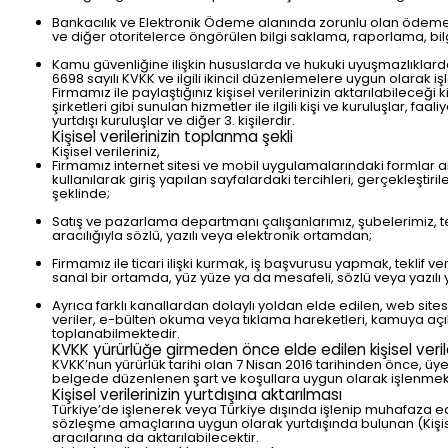
Bankacılık ve Elektronik Ödeme alanında zorunlu olan ödeme
ve diğer otoritelerce öngörülen bilgi saklama, raporlama, bi
Kamu güvenliğine ilişkin hususlarda ve hukuki uyuşmazlıklarda
6698 sayılı KVKK ve ilgili ikincil düzenlemelere uygun olarak iş
Firmamız ile paylaştığınız kişisel verilerinizin aktarılabileceği
şirketleri gibi sunulan hizmetler ile ilgili kişi ve kuruluşlar, fa
yurtdışı kuruluşlar ve diğer 3. kişilerdir.
Kişisel verilerinizin toplanma şekli
Kişisel verileriniz,
Firmamız internet sitesi ve mobil uygulamalarındaki formlar arac
kullanılarak giriş yapılan sayfalardaki tercihleri, gerçekleştiri
şeklinde;
Satış ve pazarlama departmanı çalışanlarımız, şubelerimiz, teda
aracılığıyla sözlü, yazılı veya elektronik ortamdan;
Firmamız ile ticari ilişki kurmak, iş başvurusu yapmak, teklif ve
sanal bir ortamda, yüz yüze ya da mesafeli, sözlü veya yazılı
Ayrıca farklı kanallardan dolaylı yoldan elde edilen, web si
veriler, e-bülten okuma veya tıklama hareketleri, kamuya açık
toplanabilmektedir.
KVKK yürürlüğe girmeden önce elde edilen kişisel verile
KVKK’nun yürürlük tarihi olan 7 Nisan 2016 tarihinden önce, üyel
belgede düzenlenen şart ve koşullara uygun olarak işlenme
Kişisel verilerinizin yurtdışına aktarılması
Türkiye’de işlenerek veya Türkiye dışında işlenip muhafaza e
sözleşme amaçlarına uygun olarak yurtdışında bulunan (Kişise
aracılarına da aktarılabilecektir.