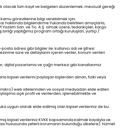
ak olacak tüm kayıt ve belgeleri düzenlemek; mevzuat gereği
kamu görevlilerine bilgi verebilmek için;
uşlar hakkında bilgilendirme Yukarıda belirtilen amaçlarla,
ft Yazılım San. ve Tic. A.Ş. olmak üzere, tedarikçiler, kargo
iş birliği yaptığımız program ortağı kuruluşları, yurtiçi /
ta adresi gibi bilgiler ile; kullanıcı adı ve şifresi
e gezinme süre ve detaylarını içeren veriler, konum verileri
er, dijital pazarlama ve çağrı merkezi gibi kanallarımız
la kişisel verilerini paylaşan kişilerden alınan, fiziki veya
an (mikro) web sitelerinden ve sosyal medyadan elde edilen
laşıma açık profil ve verilerden; işlenebilmekte ve
kuka uygun olarak elde edilmiş olan kişisel verileriniz de bu
nmış kişisel verileriniz KVKK kapsamında kalmak kaydıyla ve
unması hususunda yeterli korumanın bulunduğu ülkelere) hizmet