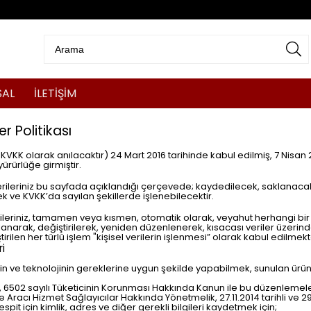
SAL
İLETİŞİM
er Politikası
VKK olarak anılacaktır) 24 Mart 2016 tarihinde kabul edilmiş, 7 Nisan 2
yürürlüğe girmiştir.
l verileriniz bu sayfada açıklandığı çerçevede; kaydedilecek, saklanac
ek ve KVKK’da sayılan şekillerde işlenebilecektir.
verileriniz, tamamen veya kısmen, otomatik olarak, veyahut herhangi bir
narak, değiştirilerek, yeniden düzenlenerek, kısacası veriler üzerind
ilen her türlü işlem "kişisel verilerin işlenmesi” olarak kabul edilmekt
ri
n ve teknolojinin gereklerine uygun şekilde yapabilmek, sunulan ürün v
, 6502 sayılı Tüketicinin Korunması Hakkında Kanun ile bu düzenlemele
ve Aracı Hizmet Sağlayıcılar Hakkında Yönetmelik, 27.11.2014 tarihli ve
spit için kimlik, adres ve diğer gerekli bilgileri kaydetmek için;