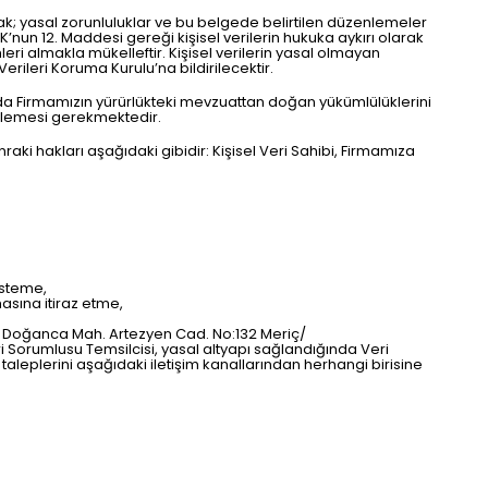
ak; yasal zorunluluklar ve bu belgede belirtilen düzenlemeler
KK’nun 12. Maddesi gereği kişisel verilerin hukuka aykırı olarak
mleri almakla mükelleftir. Kişisel verilerin yasal olmayan
rileri Koruma Kurulu’na bildirilecektir.
da Firmamızın yürürlükteki mevzuattan doğan yükümlülüklerini
ellemesi gerekmektedir.
raki hakları aşağıdaki gibidir: Kişisel Veri Sahibi, Firmamıza
 isteme,
asına itiraz etme,
ük Doğanca Mah. Artezyen Cad. No:132 Meriç/
 Sorumlusu Temsilcisi, yasal altyapı sağlandığında Veri
 taleplerini aşağıdaki iletişim kanallarından herhangi birisine