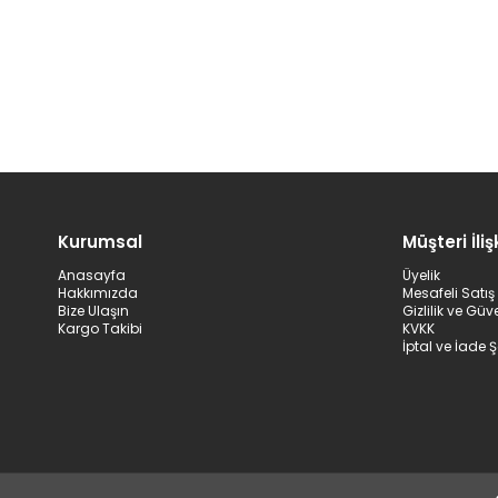
Kurumsal
Müşteri İlişk
Anasayfa
Üyelik
Hakkımızda
Mesafeli Satı
Bize Ulaşın
Gizlilik ve Güv
Kargo Takibi
KVKK
İptal ve İade Ş