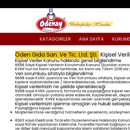
KATAGORİLER
ANA SAYFA
KURUM
Öden Gıda San. Ve Tic. Ltd. Şti.
Kişisel Veril
Kişisel Veriler Kanunu hakkında genel bilgilendirme
6698 Sayılı Kişisel Verilerin Korunması Kanunu (bundan sonra K
KVKK’nun bir kısmı yayın tarihinde, bir kısmı ise 7 Ekim 2016’da 
Veri sorumlusu sıfatıyla bilgilendirme
6698 sayılı KVKK uyarınca ve Veri Sorumlusu sıfatıyla, kişise
kişilere açıklanabilecek / devredilebilecek, sınıflandırılabilec
Kişisel verilerinizin ne şekilde işlenebileceği
6698 sayılı KVKK uyarınca, Firmamız ile paylaştığınız kişisel 
otomatik olmayan yollarla elde edilerek, kaydedilerek, depola
işlenebilecektir. KVKK kapsamında veriler üzerinde gerçekleştir
Kişisel verilerinizin işlenme amaçları ve hukuki sebeple
Paylaştığınız kişisel veriler,
Müşterilerimize verdiğimiz hizmetlerin gereklerini, sözleşmeni
6563 sayılı Elektronik Ticaretin Düzenlenmesi Hakkında Kanun
sayılı RG’de yayınlanan Elektronik Ticarette Hizmet Sağlayıcı 
ve diğer ilgili mevzuat kapsamında işlem sahibinin bilgilerini te