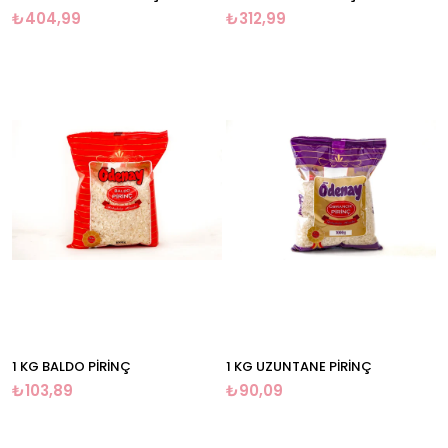
₺404,99
₺312,99
1 KG BALDO PİRİNÇ
1 KG UZUNTANE PİRİNÇ
₺103,89
₺90,09