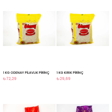
1 KG ODENAY PİLAVLIK PİRİNÇ
1 KG KIRIK PİRİNÇ
₺72,29
₺29,69