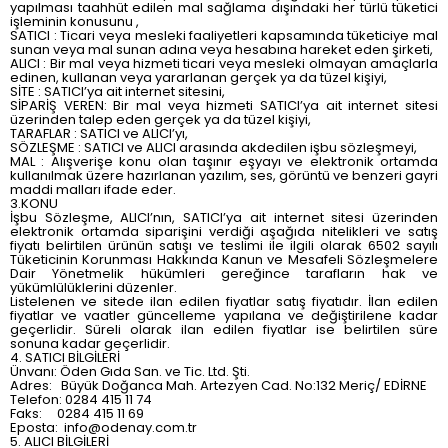
yapılması taahhüt edilen mal sağlama dışındaki her türlü tüketici
işleminin konusunu ,
SATICI : Ticari veya mesleki faaliyetleri kapsamında tüketiciye mal
sunan veya mal sunan adına veya hesabına hareket eden şirketi,
ALICI : Bir mal veya hizmeti ticari veya mesleki olmayan amaçlarla
edinen, kullanan veya yararlanan gerçek ya da tüzel kişiyi,
SİTE : SATICI’ya ait internet sitesini,
SİPARİŞ VEREN: Bir mal veya hizmeti SATICI’ya ait internet sitesi
üzerinden talep eden gerçek ya da tüzel kişiyi,
TARAFLAR : SATICI ve ALICI’yı,
SÖZLEŞME : SATICI ve ALICI arasında akdedilen işbu sözleşmeyi,
MAL : Alışverişe konu olan taşınır eşyayı ve elektronik ortamda
kullanılmak üzere hazırlanan yazılım, ses, görüntü ve benzeri gayri
maddi malları ifade eder.
3.KONU
İşbu Sözleşme, ALICI’nın, SATICI’ya ait internet sitesi üzerinden
elektronik ortamda siparişini verdiği aşağıda nitelikleri ve satış
fiyatı belirtilen ürünün satışı ve teslimi ile ilgili olarak 6502 sayılı
Tüketicinin Korunması Hakkında Kanun ve Mesafeli Sözleşmelere
Dair Yönetmelik hükümleri gereğince tarafların hak ve
yükümlülüklerini düzenler.
Listelenen ve sitede ilan edilen fiyatlar satış fiyatıdır. İlan edilen
fiyatlar ve vaatler güncelleme yapılana ve değiştirilene kadar
geçerlidir. Süreli olarak ilan edilen fiyatlar ise belirtilen süre
sonuna kadar geçerlidir.
4. SATICI BİLGİLERİ
Ünvanı: Öden Gıda San. ve Tic. Ltd. Şti.
Adres: Büyük Doğanca Mah. Artezyen Cad. No:132 Meriç/ EDİRNE
Telefon: 0284 415 11 74
Faks: 0284 415 11 69
Eposta:
info@odenay.com.tr
5. ALICI BİLGİLERİ