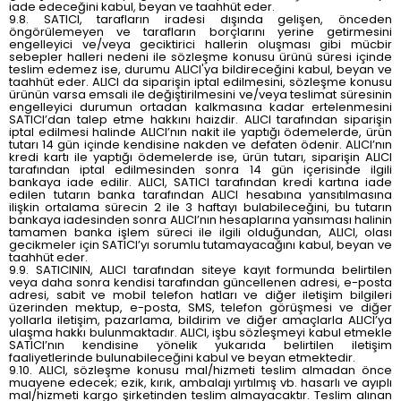
iade edeceğini kabul, beyan ve taahhüt eder.
9.8. SATICI, tarafların iradesi dışında gelişen, önceden
öngörülemeyen ve tarafların borçlarını yerine getirmesini
engelleyici ve/veya geciktirici hallerin oluşması gibi mücbir
sebepler halleri nedeni ile sözleşme konusu ürünü süresi içinde
teslim edemez ise, durumu ALICI'ya bildireceğini kabul, beyan ve
taahhüt eder. ALICI da siparişin iptal edilmesini, sözleşme konusu
ürünün varsa emsali ile değiştirilmesini ve/veya teslimat süresinin
engelleyici durumun ortadan kalkmasına kadar ertelenmesini
SATICI’dan talep etme hakkını haizdir. ALICI tarafından siparişin
iptal edilmesi halinde ALICI’nın nakit ile yaptığı ödemelerde, ürün
tutarı 14 gün içinde kendisine nakden ve defaten ödenir. ALICI’nın
kredi kartı ile yaptığı ödemelerde ise, ürün tutarı, siparişin ALICI
tarafından iptal edilmesinden sonra 14 gün içerisinde ilgili
bankaya iade edilir. ALICI, SATICI tarafından kredi kartına iade
edilen tutarın banka tarafından ALICI hesabına yansıtılmasına
ilişkin ortalama sürecin 2 ile 3 haftayı bulabileceğini, bu tutarın
bankaya iadesinden sonra ALICI’nın hesaplarına yansıması halinin
tamamen banka işlem süreci ile ilgili olduğundan, ALICI, olası
gecikmeler için SATICI’yı sorumlu tutamayacağını kabul, beyan ve
taahhüt eder.
9.9. SATICININ, ALICI tarafından siteye kayıt formunda belirtilen
veya daha sonra kendisi tarafından güncellenen adresi, e-posta
adresi, sabit ve mobil telefon hatları ve diğer iletişim bilgileri
üzerinden mektup, e-posta, SMS, telefon görüşmesi ve diğer
yollarla iletişim, pazarlama, bildirim ve diğer amaçlarla ALICI’ya
ulaşma hakkı bulunmaktadır. ALICI, işbu sözleşmeyi kabul etmekle
SATICI’nın kendisine yönelik yukarıda belirtilen iletişim
faaliyetlerinde bulunabileceğini kabul ve beyan etmektedir.
9.10. ALICI, sözleşme konusu mal/hizmeti teslim almadan önce
muayene edecek; ezik, kırık, ambalajı yırtılmış vb. hasarlı ve ayıplı
mal/hizmeti kargo şirketinden teslim almayacaktır. Teslim alınan