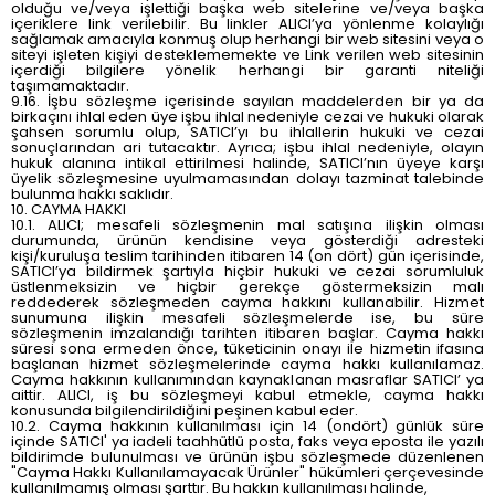
olduğu ve/veya işlettiği başka web sitelerine ve/veya başka
içeriklere link verilebilir. Bu linkler ALICI’ya yönlenme kolaylığı
sağlamak amacıyla konmuş olup herhangi bir web sitesini veya o
siteyi işleten kişiyi desteklememekte ve Link verilen web sitesinin
içerdiği bilgilere yönelik herhangi bir garanti niteliği
taşımamaktadır.
9.16. İşbu sözleşme içerisinde sayılan maddelerden bir ya da
birkaçını ihlal eden üye işbu ihlal nedeniyle cezai ve hukuki olarak
şahsen sorumlu olup, SATICI’yı bu ihlallerin hukuki ve cezai
sonuçlarından ari tutacaktır. Ayrıca; işbu ihlal nedeniyle, olayın
hukuk alanına intikal ettirilmesi halinde, SATICI’nın üyeye karşı
üyelik sözleşmesine uyulmamasından dolayı tazminat talebinde
bulunma hakkı saklıdır.
10. CAYMA HAKKI
10.1. ALICI; mesafeli sözleşmenin mal satışına ilişkin olması
durumunda, ürünün kendisine veya gösterdiği adresteki
kişi/kuruluşa teslim tarihinden itibaren 14 (on dört) gün içerisinde,
SATICI’ya bildirmek şartıyla hiçbir hukuki ve cezai sorumluluk
üstlenmeksizin ve hiçbir gerekçe göstermeksizin malı
reddederek sözleşmeden cayma hakkını kullanabilir. Hizmet
sunumuna ilişkin mesafeli sözleşmelerde ise, bu süre
sözleşmenin imzalandığı tarihten itibaren başlar. Cayma hakkı
süresi sona ermeden önce, tüketicinin onayı ile hizmetin ifasına
başlanan hizmet sözleşmelerinde cayma hakkı kullanılamaz.
Cayma hakkının kullanımından kaynaklanan masraflar SATICI’ ya
aittir. ALICI, iş bu sözleşmeyi kabul etmekle, cayma hakkı
konusunda bilgilendirildiğini peşinen kabul eder.
10.2. Cayma hakkının kullanılması için 14 (ondört) günlük süre
içinde SATICI' ya iadeli taahhütlü posta, faks veya eposta ile yazılı
bildirimde bulunulması ve ürünün işbu sözleşmede düzenlenen
"Cayma Hakkı Kullanılamayacak Ürünler" hükümleri çerçevesinde
kullanılmamış olması şarttır. Bu hakkın kullanılması halinde,