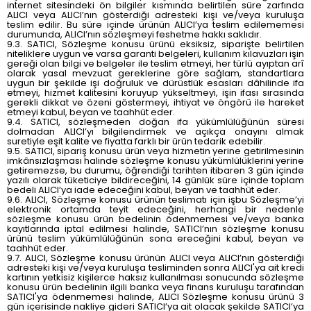
internet sitesindeki ön bilgiler kısmında belirtilen süre zarfında
ALICI veya ALICI’nın gösterdiği adresteki kişi ve/veya kuruluşa
teslim edilir. Bu süre içinde ürünün ALICI’ya teslim edilememesi
durumunda, ALICI’nın sözleşmeyi feshetme hakkı saklıdır.
9.3. SATICI, Sözleşme konusu ürünü eksiksiz, siparişte belirtilen
niteliklere uygun ve varsa garanti belgeleri, kullanım kılavuzları işin
gereği olan bilgi ve belgeler ile teslim etmeyi, her türlü ayıptan arî
olarak yasal mevzuat gereklerine göre sağlam, standartlara
uygun bir şekilde işi doğruluk ve dürüstlük esasları dâhilinde ifa
etmeyi, hizmet kalitesini koruyup yükseltmeyi, işin ifası sırasında
gerekli dikkat ve özeni göstermeyi, ihtiyat ve öngörü ile hareket
etmeyi kabul, beyan ve taahhüt eder.
9.4. SATICI, sözleşmeden doğan ifa yükümlülüğünün süresi
dolmadan ALICI’yı bilgilendirmek ve açıkça onayını almak
suretiyle eşit kalite ve fiyatta farklı bir ürün tedarik edebilir.
9.5. SATICI, sipariş konusu ürün veya hizmetin yerine getirilmesinin
imkânsızlaşması halinde sözleşme konusu yükümlülüklerini yerine
getiremezse, bu durumu, öğrendiği tarihten itibaren 3 gün içinde
yazılı olarak tüketiciye bildireceğini, 14 günlük süre içinde toplam
bedeli ALICI’ya iade edeceğini kabul, beyan ve taahhüt eder.
9.6. ALICI, Sözleşme konusu ürünün teslimatı için işbu Sözleşme’yi
elektronik ortamda teyit edeceğini, herhangi bir nedenle
sözleşme konusu ürün bedelinin ödenmemesi ve/veya banka
kayıtlarında iptal edilmesi halinde, SATICI’nın sözleşme konusu
ürünü teslim yükümlülüğünün sona ereceğini kabul, beyan ve
taahhüt eder.
9.7. ALICI, Sözleşme konusu ürünün ALICI veya ALICI’nın gösterdiği
adresteki kişi ve/veya kuruluşa tesliminden sonra ALICI'ya ait kredi
kartının yetkisiz kişilerce haksız kullanılması sonucunda sözleşme
konusu ürün bedelinin ilgili banka veya finans kuruluşu tarafından
SATICI'ya ödenmemesi halinde, ALICI Sözleşme konusu ürünü 3
gün içerisinde nakliye gideri SATICI’ya ait olacak şekilde SATICI’ya