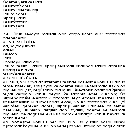
Ödeme Şekli ve Planı
Teslimat Adresi
Teslim Edilecek kişi
Fatura Adresi
Sipariş Tarihi
Teslimat tarihi
Teslim şekli
7.4. Ürün sevkiyat masrafı olan kargo ücreti ALICI tarafından
ödenecektir.
8. FATURA BİLGİLERİ
Ad/Soyad/Unvan
Adres
Telefon
Faks
Eposta/kullanıcı adı
Fatura teslim :Fatura sipariş teslimatı sırasında fatura adresine
sipariş ile birlikte
teslim edilecektir.
9. GENEL HÜKÜMLER
9.1. ALICI, SATICI’ya ait internet sitesinde sözleşme konusu ürünün
temel nitelikleri, satış fiyatı ve ödeme şekli ile teslimata ilişkin ön
bilgileri okuyup, bilgi sahibi olduğunu, elektronik ortamda gerekli
teyidi verdiğini kabul, beyan ve taahhüt eder. ALICI’nın; Ön
Bilgilendirmeyi elektronik ortamda teyit etmesi, mesafeli satış
sözleşmesinin kurulmasından evvel, SATICI tarafından ALICI' ya
verilmesi gereken adresi, siparişi verilen ürünlere ait temel
özellikleri, ürünlerin vergiler dâhil fiyatını, ödeme ve teslimat
bilgilerini de doğru ve eksiksiz olarak edindiğini kabul, beyan ve
taahhüt eder.
9.2. Sözleşme konusu her bir ürün, 30 günlük yasal süreyi
aşmamak kaydı ile ALICI' nın yerleşim yeri uzaklığına bağlı olarak