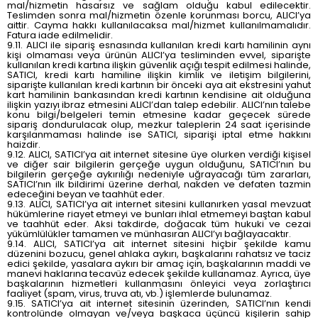
mal/hizmetin hasarsız ve sağlam olduğu kabul edilecektir.
Teslimden sonra mal/hizmetin özenle korunması borcu, ALICI’ya
aittir. Cayma hakkı kullanılacaksa mal/hizmet kullanılmamalıdır.
Fatura iade edilmelidir.
9.11. ALICI ile sipariş esnasında kullanılan kredi kartı hamilinin aynı
kişi olmaması veya ürünün ALICI’ya tesliminden evvel, siparişte
kullanılan kredi kartına ilişkin güvenlik açığı tespit edilmesi halinde,
SATICI, kredi kartı hamiline ilişkin kimlik ve iletişim bilgilerini,
siparişte kullanılan kredi kartının bir önceki aya ait ekstresini yahut
kart hamilinin bankasından kredi kartının kendisine ait olduğuna
ilişkin yazıyı ibraz etmesini ALICI’dan talep edebilir. ALICI’nın talebe
konu bilgi/belgeleri temin etmesine kadar geçecek sürede
sipariş dondurulacak olup, mezkur taleplerin 24 saat içerisinde
karşılanmaması halinde ise SATICI, siparişi iptal etme hakkını
haizdir.
9.12. ALICI, SATICI’ya ait internet sitesine üye olurken verdiği kişisel
ve diğer sair bilgilerin gerçeğe uygun olduğunu, SATICI’nın bu
bilgilerin gerçeğe aykırılığı nedeniyle uğrayacağı tüm zararları,
SATICI’nın ilk bildirimi üzerine derhal, nakden ve defaten tazmin
edeceğini beyan ve taahhüt eder.
9.13. ALICI, SATICI’ya ait internet sitesini kullanırken yasal mevzuat
hükümlerine riayet etmeyi ve bunları ihlal etmemeyi baştan kabul
ve taahhüt eder. Aksi takdirde, doğacak tüm hukuki ve cezai
yükümlülükler tamamen ve münhasıran ALICI’yı bağlayacaktır.
9.14. ALICI, SATICI’ya ait internet sitesini hiçbir şekilde kamu
düzenini bozucu, genel ahlaka aykırı, başkalarını rahatsız ve taciz
edici şekilde, yasalara aykırı bir amaç için, başkalarının maddi ve
manevi haklarına tecavüz edecek şekilde kullanamaz. Ayrıca, üye
başkalarının hizmetleri kullanmasını önleyici veya zorlaştırıcı
faaliyet (spam, virus, truva atı, vb.) işlemlerde bulunamaz.
9.15. SATICI’ya ait internet sitesinin üzerinden, SATICI’nın kendi
kontrolünde olmayan ve/veya başkaca üçüncü kişilerin sahip