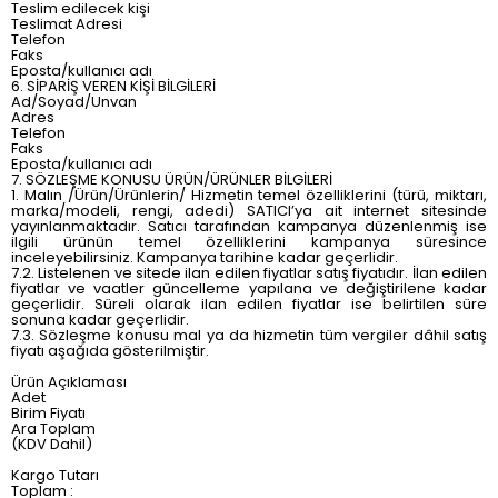
Teslim edilecek kişi
Teslimat Adresi
Telefon
Faks
Eposta/kullanıcı adı
6. SİPARİŞ VEREN KİŞİ BİLGİLERİ
Ad/Soyad/Unvan
Adres
Telefon
Faks
Eposta/kullanıcı adı
7. SÖZLEŞME KONUSU ÜRÜN/ÜRÜNLER BİLGİLERİ
1. Malın /Ürün/Ürünlerin/ Hizmetin temel özelliklerini (türü, miktarı,
marka/modeli, rengi, adedi) SATICI’ya ait internet sitesinde
yayınlanmaktadır. Satıcı tarafından kampanya düzenlenmiş ise
ilgili ürünün temel özelliklerini kampanya süresince
inceleyebilirsiniz. Kampanya tarihine kadar geçerlidir.
7.2. Listelenen ve sitede ilan edilen fiyatlar satış fiyatıdır. İlan edilen
fiyatlar ve vaatler güncelleme yapılana ve değiştirilene kadar
geçerlidir. Süreli olarak ilan edilen fiyatlar ise belirtilen süre
sonuna kadar geçerlidir.
7.3. Sözleşme konusu mal ya da hizmetin tüm vergiler dâhil satış
fiyatı aşağıda gösterilmiştir.
Ürün Açıklaması
Adet
Birim Fiyatı
Ara Toplam
(KDV Dahil)
Kargo Tutarı
Toplam :