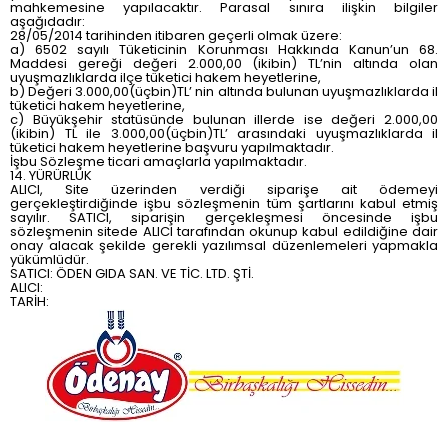
mahkemesine yapılacaktır. Parasal sınıra ilişkin bilgiler
aşağıdadır:
28/05/2014 tarihinden itibaren geçerli olmak üzere:
a) 6502 sayılı Tüketicinin Korunması Hakkında Kanun’un 68.
Maddesi gereği değeri 2.000,00 (ikibin) TL’nin altında olan
uyuşmazlıklarda ilçe tüketici hakem heyetlerine,
b) Değeri 3.000,00(üçbin)TL’ nin altında bulunan uyuşmazlıklarda il
tüketici hakem heyetlerine,
c) Büyükşehir statüsünde bulunan illerde ise değeri 2.000,00
(ikibin) TL ile 3.000,00(üçbin)TL’ arasındaki uyuşmazlıklarda il
tüketici hakem heyetlerine başvuru yapılmaktadır.
İşbu Sözleşme ticari amaçlarla yapılmaktadır.
14. YÜRÜRLÜK
ALICI, Site üzerinden verdiği siparişe ait ödemeyi
gerçekleştirdiğinde işbu sözleşmenin tüm şartlarını kabul etmiş
sayılır. SATICI, siparişin gerçekleşmesi öncesinde işbu
sözleşmenin sitede ALICI tarafından okunup kabul edildiğine dair
onay alacak şekilde gerekli yazılımsal düzenlemeleri yapmakla
yükümlüdür.
SATICI: ÖDEN GIDA SAN. VE TİC. LTD. ŞTİ.
ALICI:
TARİH: