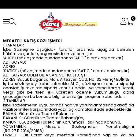
0
MESAFELİ SATIŞ SÖZLEŞMESİ
1.TARAFLAR
İşbu Sözleşme aşağıdaki taraflar arasında aşağıda belirtilen
hüküm ve şartlar çerçevesinde imzalanmıştır.
‘ALICI’ ; (sözleşmede bundan sonra "ALICI" olarak anılacaktır)
AD- SOYAD:
ADRES:
‘SATICI’ ; (sözleşmede bundan sonra "SATICI" olarak anılacaktır)
AD- SOYAD: ÖDEN GIDA SAN. VE TİC. LTD. ŞTİ.
ADRES: Büyük Doğanca Mah. Artezyen Cad. No:132 Meriç/ EDİRNE
İş bu sözleşmeyi kabul etmekle ALICI, sözleşme konusu siparişi
onayladığı takdirde sipariş konusu bedeli ve varsa kargo ücreti,
vergi gibi belirtilen ek ücretleri ödeme yükümlülüğü altına
gireceğini ve bu konuda bilgilendirildiğini peşinen kabul eder.
2.TANIMLAR
İşbu sözleşmenin uygulanmasında ve yorumlanmasında aşağıda
yazılı terimler karşılarındaki yazılı açıklamaları ifade edeceklerdir.
BAKAN : Gümrük ve Ticaret Bakanı’nı,
BAKANLIK : Gümrük ve Ticaret Bakanlığı’nı,
KANUN : 6502 sayılı Tüketicinin Korunması Hakkında Kanun’u,
YÖNETMELİK : Mesafeli Sözleşmeler Yönetmeliği’ni
(RG:27.11.2014/29188)
HİZMET : Bir ücret veya menfaat karşılığında yapılan ya da