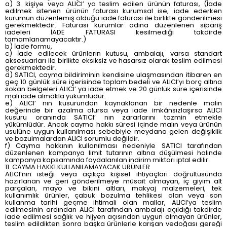
a) 3. kişiye veya ALICI’ ya teslim edilen ürünün faturası, (İade
edilmek istenen ürünün faturası kurumsal ise, iade ederken
kurumun düzenlemiş olduğu iade faturası ile birlikte gönderilmesi
gerekmektedir. Faturası kurumlar adına düzenlenen sipariş
iadeleri İADE FATURASI kesilmediği takdirde
tamamlanamayacaktır.)
b) İade formu,
c) İade edilecek ürünlerin kutusu, ambalajı, varsa standart
aksesuarları ile birlikte eksiksiz ve hasarsız olarak teslim edilmesi
gerekmektedir.
d) SATICI, cayma bildiriminin kendisine ulaşmasından itibaren en
geç 10 günlük süre içerisinde toplam bedeli ve ALICI’yı borç altına
sokan belgeleri ALICI’ ya iade etmek ve 20 günlük süre içerisinde
malı iade almakla yükümlüdür.
e) ALICI’ nın kusurundan kaynaklanan bir nedenle malın
değerinde bir azalma olursa veya iade imkânsızlaşırsa ALICI
kusuru oranında SATICI’ nın zararlarını tazmin etmekle
yükümlüdür. Ancak cayma hakkı süresi içinde malın veya ürünün
usulüne uygun kullanılması sebebiyle meydana gelen değişiklik
ve bozulmalardan ALICI sorumlu değildir.
f) Cayma hakkının kullanılması nedeniyle SATICI tarafından
düzenlenen kampanya limit tutarının altına düşülmesi halinde
kampanya kapsamında faydalanılan indirim miktarı iptal edilir.
11. CAYMA HAKKI KULLANILAMAYACAK ÜRÜNLER
ALICI’nın isteği veya açıkça kişisel ihtiyaçları doğrultusunda
hazırlanan ve geri gönderilmeye müsait olmayan, iç giyim alt
parçaları, mayo ve bikini altları, makyaj malzemeleri, tek
kullanımlık ürünler, çabuk bozulma tehlikesi olan veya son
kullanma tarihi geçme ihtimali olan mallar, ALICI’ya teslim
edilmesinin ardından ALICI tarafından ambalajı açıldığı takdirde
iade edilmesi sağlık ve hijyen açısından uygun olmayan ürünler,
teslim edildikten sonra başka ürünlerle karışan vedoğası gereği