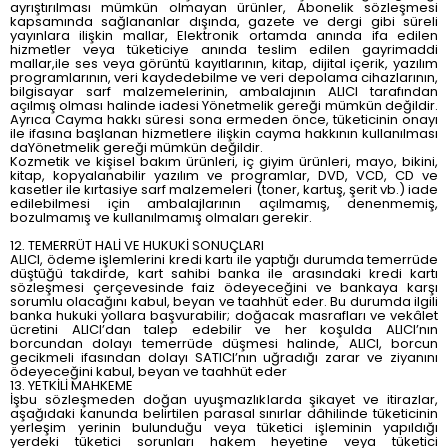
ayrıştırılması mümkün olmayan ürünler, Abonelik sözleşmesi
kapsamında sağlananlar dışında, gazete ve dergi gibi süreli
yayınlara ilişkin mallar, Elektronik ortamda anında ifa edilen
hizmetler veya tüketiciye anında teslim edilen gayrimaddi
mallar,ile ses veya görüntü kayıtlarının, kitap, dijital içerik, yazılım
programlarının, veri kaydedebilme ve veri depolama cihazlarının,
bilgisayar sarf malzemelerinin, ambalajının ALICI tarafından
açılmış olması halinde iadesi Yönetmelik gereği mümkün değildir.
Ayrıca Cayma hakkı süresi sona ermeden önce, tüketicinin onayı
ile ifasına başlanan hizmetlere ilişkin cayma hakkının kullanılması
daYönetmelik gereği mümkün değildir.
Kozmetik ve kişisel bakım ürünleri, iç giyim ürünleri, mayo, bikini,
kitap, kopyalanabilir yazılım ve programlar, DVD, VCD, CD ve
kasetler ile kırtasiye sarf malzemeleri (toner, kartuş, şerit vb.) iade
edilebilmesi için ambalajlarının açılmamış, denenmemiş,
bozulmamış ve kullanılmamış olmaları gerekir.
12. TEMERRÜT HALİ VE HUKUKİ SONUÇLARI
ALICI, ödeme işlemlerini kredi kartı ile yaptığı durumda temerrüde
düştüğü takdirde, kart sahibi banka ile arasındaki kredi kartı
sözleşmesi çerçevesinde faiz ödeyeceğini ve bankaya karşı
sorumlu olacağını kabul, beyan ve taahhüt eder. Bu durumda ilgili
banka hukuki yollara başvurabilir; doğacak masrafları ve vekâlet
ücretini ALICI’dan talep edebilir ve her koşulda ALICI’nın
borcundan dolayı temerrüde düşmesi halinde, ALICI, borcun
gecikmeli ifasından dolayı SATICI’nın uğradığı zarar ve ziyanını
ödeyeceğini kabul, beyan ve taahhüt eder
13. YETKİLİ MAHKEME
İşbu sözleşmeden doğan uyuşmazlıklarda şikayet ve itirazlar,
aşağıdaki kanunda belirtilen parasal sınırlar dâhilinde tüketicinin
yerleşim yerinin bulunduğu veya tüketici işleminin yapıldığı
yerdeki tüketici sorunları hakem heyetine veya tüketici