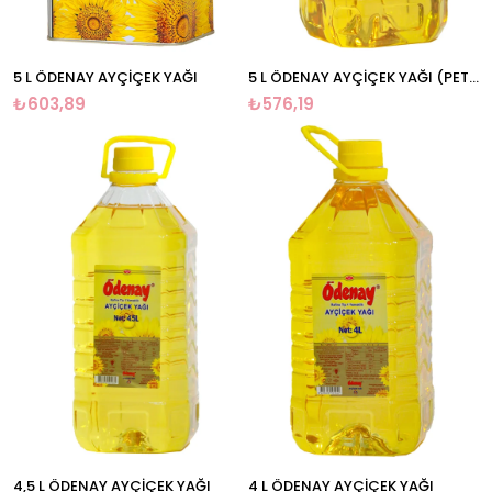
5 L ÖDENAY AYÇİÇEK YAĞI
5 L ÖDENAY AYÇİÇEK YAĞI (PET AMBALAJ)
₺603,89
₺576,19
4,5 L ÖDENAY AYÇİÇEK YAĞI
4 L ÖDENAY AYÇİÇEK YAĞI