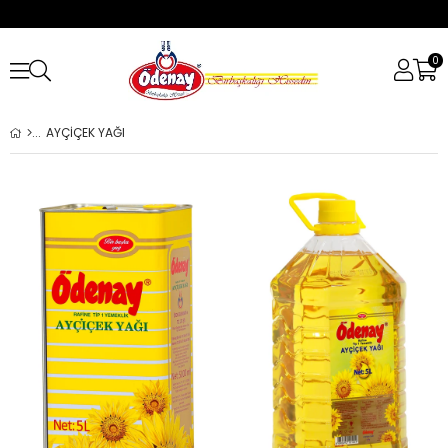
0
AYÇİÇEK YAĞI