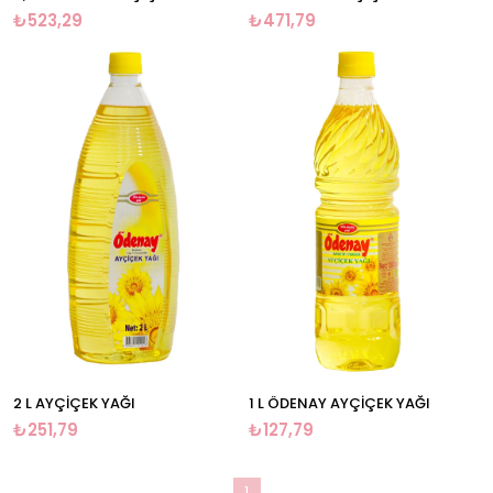
₺523,29
₺471,79
2 L AYÇİÇEK YAĞI
1 L ÖDENAY AYÇİÇEK YAĞI
₺251,79
₺127,79
1