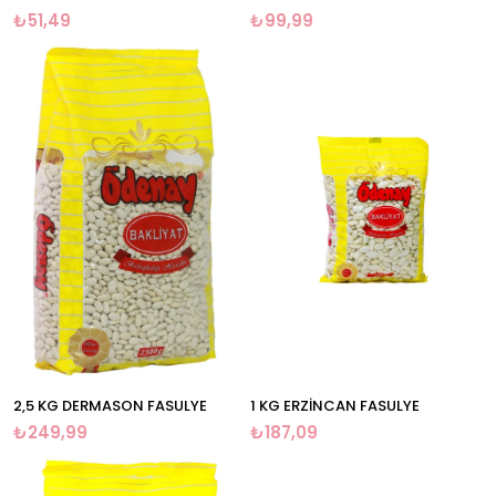
₺51,49
₺99,99
2,5 KG DERMASON FASULYE
1 KG ERZİNCAN FASULYE
₺249,99
₺187,09