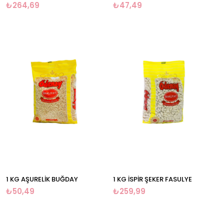
₺264,69
₺47,49
1 KG AŞURELİK BUĞDAY
1 KG İSPİR ŞEKER FASULYE
₺50,49
₺259,99