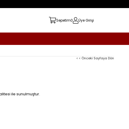
Sepetim
0
Üye Girişi
< < Önceki Sayfaya Dön
litesi ile sunulmuştur.