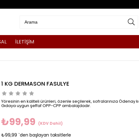
SAL
İLETİŞİM
1 KG DERMASON FASULYE
Yöresinin en kaliteli ürünleri, özenle seçilerek, sofralarınıza Ödenay ka
Gıdaya uygun şeffaf OPP-CPP ambalajdadır.
₺99,99
(KDV Dahil)
₺99,99
`den başlayan taksitlerle