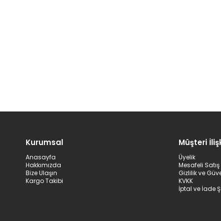
Kurumsal
Müşteri İlişk
Anasayfa
Üyelik
Hakkımızda
Mesafeli Satı
Bize Ulaşın
Gizlilik ve Güv
Kargo Takibi
KVKK
İptal ve İade Ş