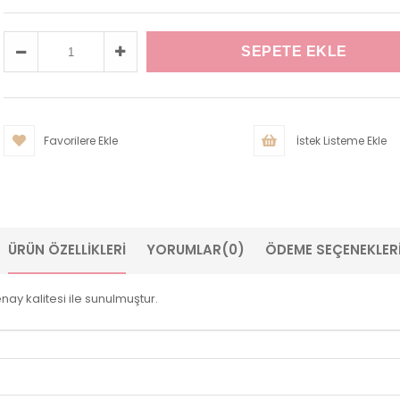
Favorilere Ekle
İstek Listeme Ekle
ÜRÜN ÖZELLIKLERI
YORUMLAR
(0)
ÖDEME SEÇENEKLER
enay kalitesi ile sunulmuştur.