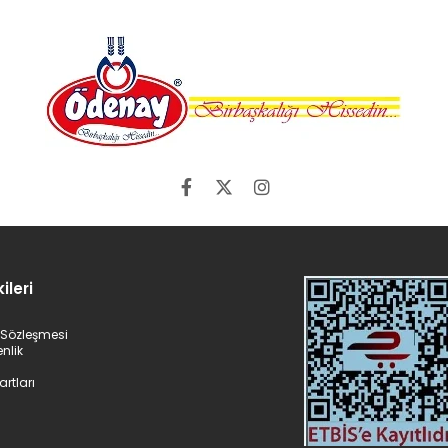
ileri
ş Sözleşmesi
enlik
artları