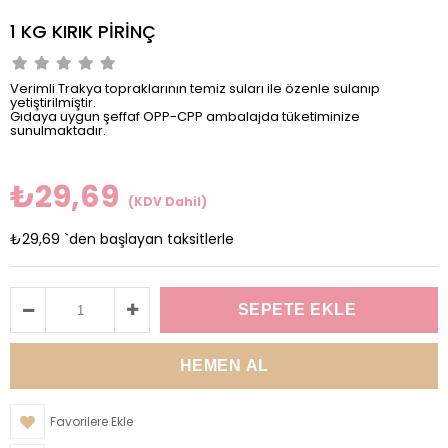
1 KG KIRIK PİRİNÇ
Verimli Trakya topraklarının temiz suları ile özenle sulanıp
yetiştirilmiştir.
Gıdaya uygun şeffaf OPP-CPP ambalajda tüketiminize
sunulmaktadır.
₺29,69
(KDV Dahil)
₺29,69
`den başlayan taksitlerle
Favorilere Ekle