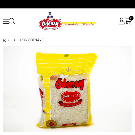
0
1 KG ODENAY PİLAVLIK PİRİNÇ