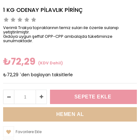
1 KG ODENAY PİLAVLIK PİRİNÇ
Verimli Trakya topraklarının temiz suları ile özenle sulanıp
yetiştirilmiştir.
Gıdaya uygun şeffaf OPP-CPP ambalajda tüketiminize
sunulmaktadır.
₺72,29
(KDV Dahil)
₺72,29
`den başlayan taksitlerle
Favorilere Ekle