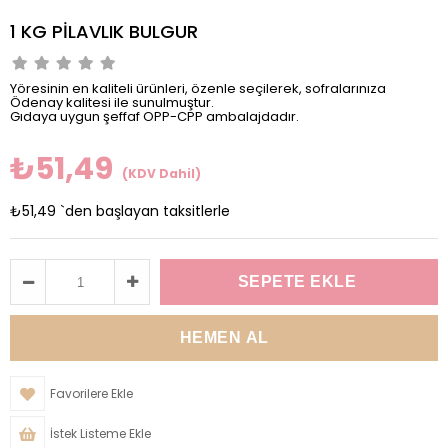
1 KG PİLAVLIK BULGUR
Yöresinin en kaliteli ürünleri, özenle seçilerek, sofralarınıza
Ödenay kalitesi ile sunulmuştur.
Gıdaya uygun şeffaf OPP-CPP ambalajdadır.
₺51,49
(KDV Dahil)
₺51,49
`den başlayan taksitlerle
Favorilere Ekle
İstek Listeme Ekle