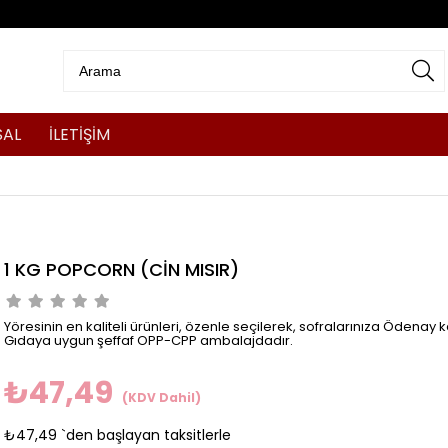
SAL
İLETİŞİM
1 KG POPCORN (CİN MISIR)
Yöresinin en kaliteli ürünleri, özenle seçilerek, sofralarınıza Ödenay ka
Gıdaya uygun şeffaf OPP-CPP ambalajdadır.
₺47,49
(KDV Dahil)
₺47,49
`den başlayan taksitlerle