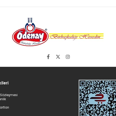
ileri
ş Sözleşmesi
enlik
artları