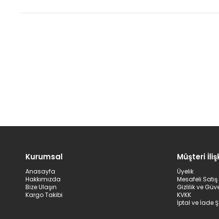
Kurumsal
Müşteri İlişk
Anasayfa
Üyelik
Hakkımızda
Mesafeli Satı
Bize Ulaşın
Gizlilik ve Güv
Kargo Takibi
KVKK
İptal ve İade Ş