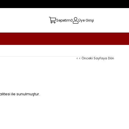
Sepetim
0
Üye Girişi
< < Önceki Sayfaya Dön
litesi ile sunulmuştur.