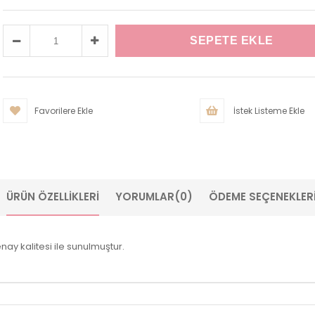
Favorilere Ekle
İstek Listeme Ekle
ÜRÜN ÖZELLIKLERI
YORUMLAR
(0)
ÖDEME SEÇENEKLER
enay kalitesi ile sunulmuştur.