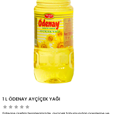
1 L ÖDENAY AYÇİÇEK YAĞI
Entegre üretim tesislerimizde, ayçiçek tohumundan presleme ve