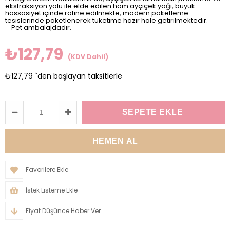
ekstraksiyon yolu ile elde edilen ham ayçiçek yağı, büyük
hassasiyet içinde rafine edilmekte, modern paketleme
tesislerinde paketlenerek tüketime hazır hale getirilmektedir.
Pet ambalajdadır.
₺127,79
(KDV Dahil)
₺127,79
`den başlayan taksitlerle
Favorilere Ekle
İstek Listeme Ekle
Fiyat Düşünce Haber Ver