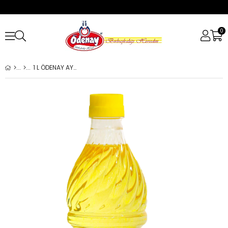
0
1 L ÖDENAY AYÇİÇEK YAĞI