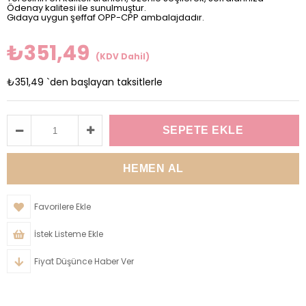
Ödenay kalitesi ile sunulmuştur.
Gıdaya uygun şeffaf OPP-CPP ambalajdadır.
₺351,49
(KDV Dahil)
₺351,49
`den başlayan taksitlerle
Favorilere Ekle
İstek Listeme Ekle
Fiyat Düşünce Haber Ver