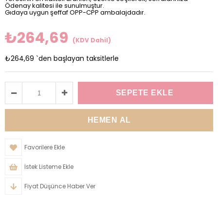
Ödenay kalitesi ile sunulmuştur.
Gıdaya uygun şeffaf OPP-CPP ambalajdadır.
₺264,69
(KDV Dahil)
₺264,69
`den başlayan taksitlerle
Favorilere Ekle
İstek Listeme Ekle
Fiyat Düşünce Haber Ver