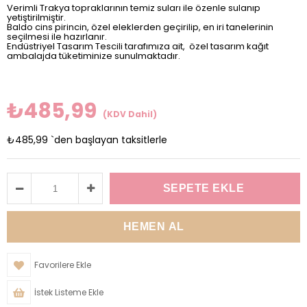
Verimli Trakya topraklarının temiz suları ile özenle sulanıp
yetiştirilmiştir.
Baldo cins pirincin, özel eleklerden geçirilip, en iri tanelerinin
seçilmesi ile hazırlanır.
Endüstriyel Tasarım Tescili tarafımıza ait, özel tasarım kağıt
ambalajda tüketiminize sunulmaktadır.
₺485,99
(KDV Dahil)
₺485,99
`den başlayan taksitlerle
Favorilere Ekle
İstek Listeme Ekle